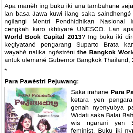
Apa manèh ing buku iki ana tambahane seja
lan basa Jawa kuwi ilang saka saindhengé
ngilangi Mentri Pendhidhikan Nasional 
cengkah karo ikhtiyaré UNESCO. Lan a
World Book Capital 2013
? Ing buku iki d
kegiyatané pengarang Suparto Brata ka
wayahé nalika ngèstrèni
the Bangkok World
antuk ulemané Gubernor Bangkok Thailand, 20
*
Para Pawèstri Pejuwang:
Saka irahane
Para P
ketara yen pengara
genah nyenyubya par
Widati saka Balai Ba
wis ngarani yen S
feminist. Buku iki n