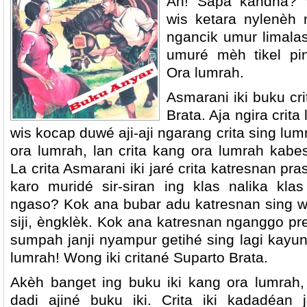
Ah! Sapa kandha? 
wis ketara nylenèh 
ngancik umur limala
umuré mèh tikel pi
Ora lumrah.
Asmarani iki buku cr
Brata. Aja ngira crit
wis kocap duwé aji-aji ngarang crita sing lum
ora lumrah, lan crita kang ora lumrah kabes
La crita Asmarani iki jaré crita katresnan pr
karo muridé sir-siran ing klas nalika kla
ngaso? Kok ana bubar adu katresnan sing w
siji, èngklèk. Kok ana katresnan nganggo 
sumpah janji nyampur getihé sing lagi kayu
lumrah! Wong iki critané Suparto Brata.
Akèh banget ing buku iki kang ora lumrah,
dadi ajiné buku iki. Crita iki kadadéan