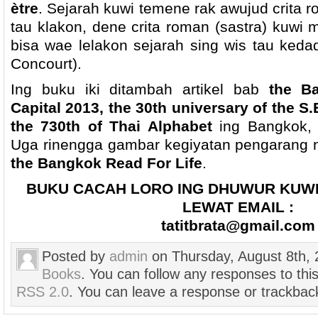
ètre
. Sejarah kuwi temene rak awujud crita r
tau klakon, dene crita roman (sastra) kuwi 
bisa wae lelakon sejarah sing wis tau ked
Concourt).
Ing buku iki ditambah artikel bab
the Ba
Capital 2013, the 30th universary of the S
the 730th of Thai Alphabet
ing Bangkok, 
Uga rinengga gambar kegiyatan pengarang n
the Bangkok Read For Life
.
BUKU CACAH LORO ING DHUWUR KUWI
LEWAT EMAIL :
tatitbrata@gmail.com
Posted by
admin
on Thursday, August 8th, 
Books
. You can follow any responses to thi
RSS 2.0
. You can leave a response or trackback