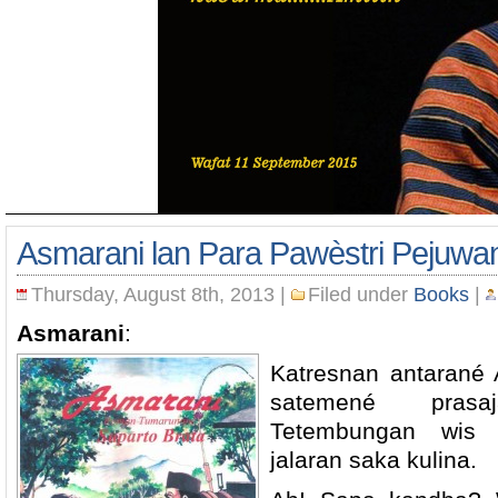
Asmarani lan Para Pawèstri Pejuwa
Thursday, August 8th, 2013
|
Filed under
Books
|
Asmarani
:
Katresnan antarané
satemené pras
Tetembungan wis 
jalaran saka kulina.