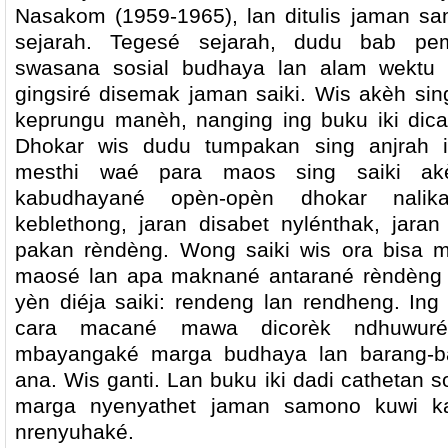
Nasakom (1959-1965), lan ditulis jaman sa
sejarah. Tegesé sejarah, dudu bab pem
swasana sosial budhaya lan alam wektu
gingsiré disemak jaman saiki. Wis akèh sin
keprungu manèh, nanging ing buku iki dica
Dhokar wis dudu tumpakan sing anjrah 
mesthi waé para maos sing saiki akè
kabudhayané opèn-opèn dhokar nali
keblethong, jaran disabet nylénthak, jaran
pakan rèndèng. Wong saiki wis ora bisa 
maosé lan apa maknané antarané rèndèng 
yèn diéja saiki: rendeng lan rendheng. Ing 
cara macané mawa dicorèk ndhuwuré
mbayangaké marga budhaya lan barang-ba
ana. Wis ganti. Lan buku iki dadi cathetan 
marga nyenyathet jaman samono kuwi ka
nrenyuhaké.