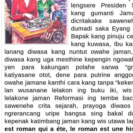
lengsere Presiden 
kang gumanti Jama
dicritakake sawen
dumadi saka Eyang K
Bapak kang pinuju ce
kang kuwasa, Ibu ka
lanang diwasa kang nuntut owahe jaman, 
diwasa kang uga mesthine kepengin ngowah
yen para kakungan polahe sarwa “gr
katiyasane otot, dene para putrine angg
owahe jamane kanthi cara kang tanpa “keker
lan wusanane lelakon ing buku iki, wi
lelakone jaman Reformasi ing tembe bacu
sawenehe crita sejarah, prayoga diwaos 
ngrerancang uripe bangsa sing bakal d
kepenak katimbang jaman kang wis utawa la
est roman qui a éte, le roman est une his