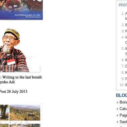
POS
M
B
R
W
B
BLO
Bona
Catu
Pag
Sast