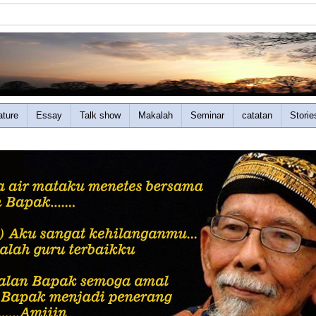
ature
Essay
Talk show
Makalah
Seminar
catatan
Storie