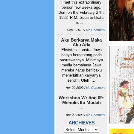
I met this extraordinary
person few weeks ago.
Born on the February 27th,
1932, R.M. Suparto Brata
is a…
Sep 3 2010 /
No Comment
Aku Berkarya Maka
Aku Ada
Eksistensi sastra Jawa
hanya bergantung pada
sastrawannya. Minimnya
media berbahasa Jawa
mereka harus berjibaku
menerbitkan karyanya
sendiri. Oleh :…
Apr 29 2009 /
No Comment
Workshop Writing 09:
Menulis Itu Mudah
…
Apr 20 2009 /
No Comment
ARCHIEVES