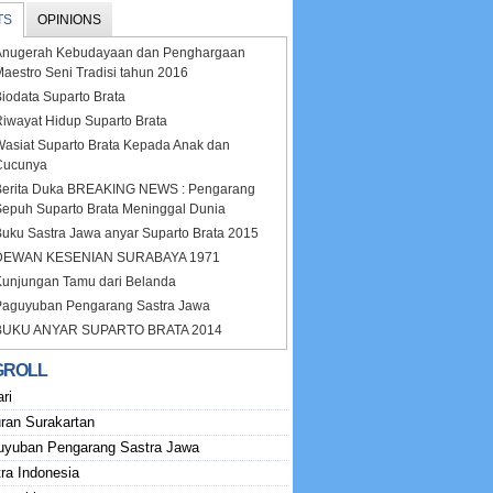
TS
OPINIONS
Anugerah Kebudayaan dan Penghargaan
aestro Seni Tradisi tahun 2016
iodata Suparto Brata
iwayat Hidup Suparto Brata
asiat Suparto Brata Kepada Anak dan
Cucunya
Berita Duka BREAKING NEWS : Pengarang
Sepuh Suparto Brata Meninggal Dunia
uku Sastra Jawa anyar Suparto Brata 2015
DEWAN KESENIAN SURABAYA 1971
Kunjungan Tamu dari Belanda
Paguyuban Pengarang Sastra Jawa
BUKU ANYAR SUPARTO BRATA 2014
GROLL
ri
ran Surakartan
uyuban Pengarang Sastra Jawa
ra Indonesia