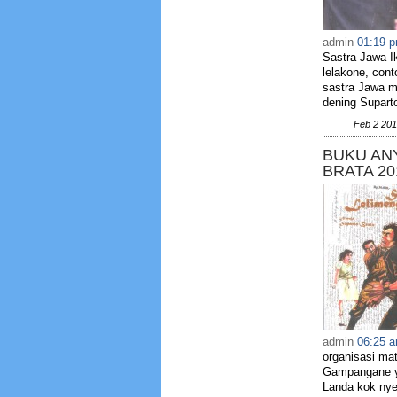
admin
01:19 
Sastra Jawa I
lelakone, cont
sastra Jawa m
dening Supar
Feb 2 201
BUKU AN
BRATA 20
admin
06:25 
organisasi ma
Gampangane y
Landa kok nye