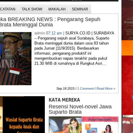
CATATAN
TALK SHOW
MAKALAH
SEMINAR
Duka BREAKING NEWS : Pengarang Sepuh
Brata Meninggal Dunia
admin
07:12 am |
SURYA.CO.ID | SURABAYA
– Pengarang sepuh asal Surabaya, Suparto
Brata meninggal dunia dalam usia 83 tahun
pada Jumat (11/9/2015). Berdasarkan
informasi, pengarang produktif ini
mengembuskan napas terakhir pada pukul
21.30 WIB di rumahnya di Rungkut Asri…
Sep 16 2015 /
1 Comment
/
Read More »
Resensi Novel-novel Jawa
Suparto Brata