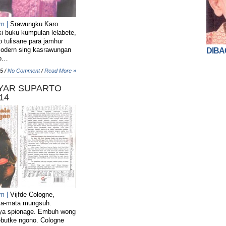
pm |
Srawungku Karo
ki buku kumpulan lelabete,
o tulisane para jamhur
odern sing kasrawungan
DIBA
to…
5 /
No Comment
/
Read More »
YAR SUPARTO
14
am |
Vijfde Cologne,
ta-mata mungsuh.
a spionage. Embuh wong
butke ngono. Cologne