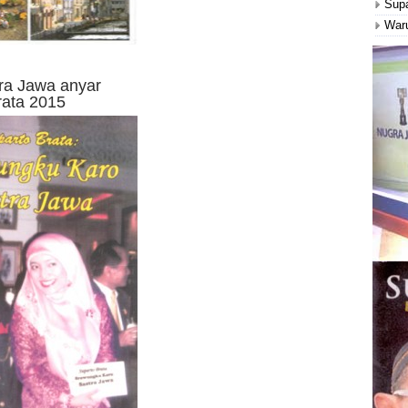
Supa
Waru
ra Jawa anyar
rata 2015